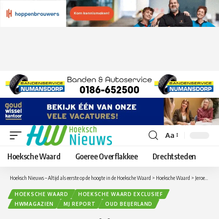
Aa
Lettergrootte
aanpassen
Hoeksche Waard
Goeree Overflakkee
Drechtsteden
Hoeksch Nieuws – Altijd als eerste op de hoogte in de Hoeksche Waard
>
Hoeksche Waard
>
Jeroen verrast Mirjam met een bezoek aan juwelier Van Moorsel in Oud-Beijerland – MJ Report Aflevering 21
HOEKSCHE WAARD
HOEKSCHE WAARD EXCLUSIEF
HWMAGAZIEN
MJ REPORT
OUD BEIJERLAND