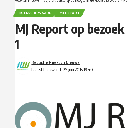
Hoeksch Nieuws – Altijd als eerste op de hoogte in de Hoeksche Waard
>
Ho
HOEKSCHE WAARD
MJ REPORT
MJ Report op bezoek 
1
Redactie Hoeksch Nieuws
Laatst bijgewerkt: 29 juni 2015 19:40