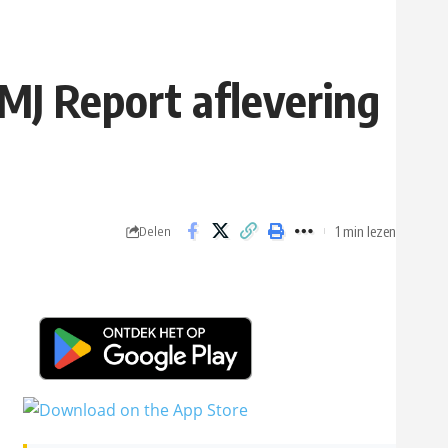
MJ Report aflevering
1 min lezen
Delen