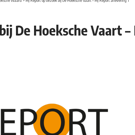
eksche Waard
>
MJ Report op bezoek bij De Hoeksche Vaart – MJ Report aflevering 1
bij De Hoeksche Vaart – 