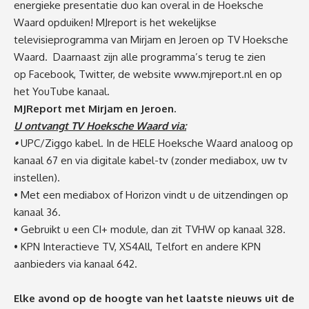
energieke presentatie duo kan overal in de Hoeksche
Waard opduiken! MJreport is het wekelijkse
televisieprogramma van Mirjam en Jeroen op TV Hoeksche
Waard. Daarnaast zijn alle programma’s terug te zien
op
Facebook
,
Twitter
, de website
www.mjreport.nl
en op
het
YouTube kanaal
.
MJReport met Mirjam en Jeroen.
U ontvangt TV Hoeksche Waard via:
•
UPC/Ziggo kabel. In de HELE Hoeksche Waard analoog op
kanaal 67 en via digitale kabel-tv (zonder mediabox, uw tv
instellen).
• Met een mediabox of Horizon vindt u de uitzendingen op
kanaal 36.
• Gebruikt u een CI+ module, dan zit TVHW op kanaal 328.
• KPN Interactieve TV, XS4All, Telfort en andere KPN
aanbieders via kanaal 642.
Elke avond op de hoogte van het laatste nieuws uit de