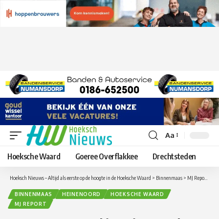
Aa
Lettergrootte
aanpassen
Hoeksche Waard
Goeree Overflakkee
Drechtsteden
Hoeksch Nieuws – Altijd als eerste op de hoogte in de Hoeksche Waard
>
Binnenmaas
>
MJ Report op pad in Heinenoord voor een workshop Palingroken bij Dirk Preesman
BINNENMAAS
HEINENOORD
HOEKSCHE WAARD
MJ REPORT