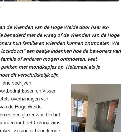
e
van de Vrienden van de Hoge Weide door haar ex-
de benaderd met de vraag of de Vrienden van de Hoge
oners hun familie en vrienden kunnen ontmoeten. We
e lockdown” een beetje indenken hoe de bewoners van
 familie of anderen mogen ontmoeten, veel
 pakken met mondkapjes op. Helemaal als je
et dit verschrikkelijk zijn.
 drie bedrijven
rtbedrijf Euser en Visser
utels overhandigen van
 van de Hoge Weide.
en en een glazenwand in het
orden met het Corona virus,
nraken. Zolang er beperkende