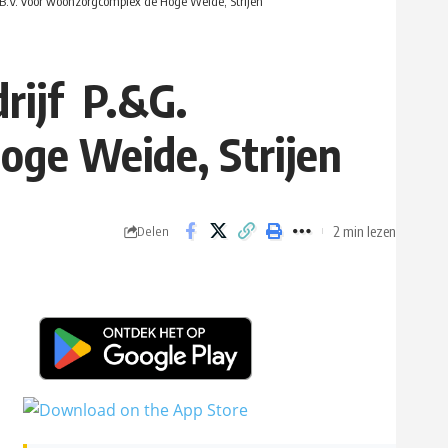
B.V. voor woonzorgcomplex de Hoge Weide, Strijen
rijf P.&G.
oge Weide, Strijen
2 min lezen
Delen