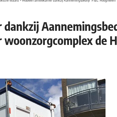
eksche Waard
>
Mobiele familiekamer dankzij Aannemingsbedrijf P.&G. Hooghwerff 
r dankzij Aannemingsbed
r woonzorgcomplex de H