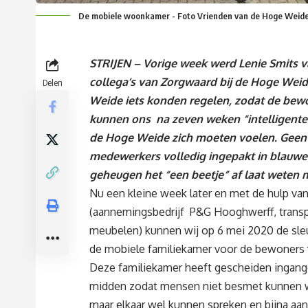
De mobiele woonkamer - Foto Vrienden van de Hoge Weid
STRIJEN – Vorige week werd Lenie Smits 
collega’s van Zorgwaard bij de Hoge Wei
Delen
Weide iets konden regelen, zodat de bew
kunnen ons na zeven weken “intelligent
de Hoge Weide zich moeten voelen. Geen
medewerkers volledig ingepakt in blauwe
geheugen het “een beetje” af laat weten mo
Nu een kleine week later en met de hulp van
(aannemingsbedrijf P&G Hooghwerff, transpo
meubelen) kunnen wij op 6 mei 2020 de sle
de mobiele familiekamer voor de bewoners
Deze familiekamer heeft gescheiden ingang
midden zodat mensen niet besmet kunnen w
maar elkaar wel kunnen spreken en bijna aa