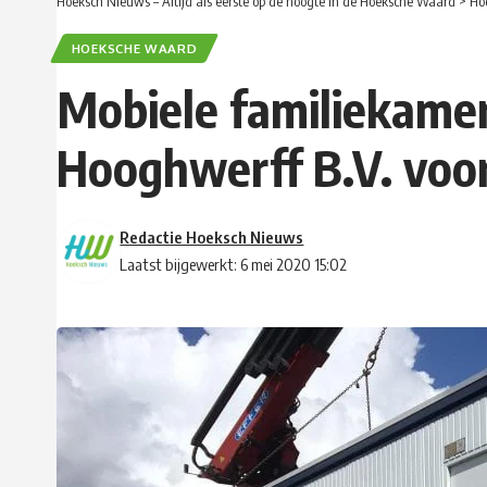
Hoeksch Nieuws – Altijd als eerste op de hoogte in de Hoeksche Waard
>
Ho
HOEKSCHE WAARD
Mobiele familiekame
Hooghwerff B.V. voo
Redactie Hoeksch Nieuws
Laatst bijgewerkt: 6 mei 2020 15:02