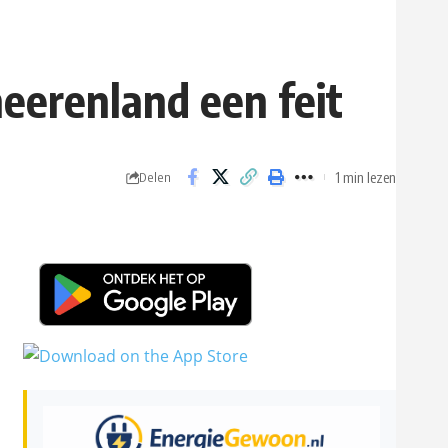
eerenland een feit
1 min lezen
Delen