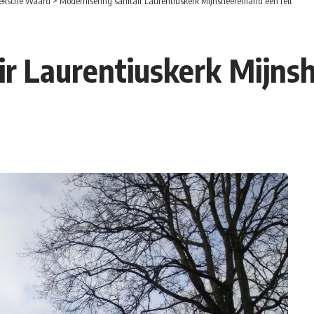
eksche Waard
>
Modernisering sanitair Laurentiuskerk Mijnsheerenland een feit
ir Laurentiuskerk Mijnsh