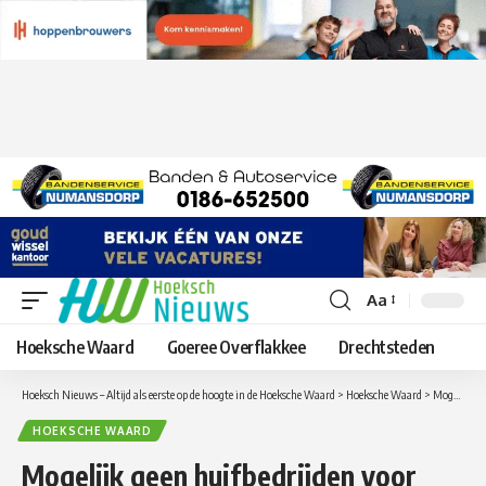
Aa
Lettergrootte
aanpassen
Hoeksche Waard
Goeree Overflakkee
Drechtsteden
Hoeksch Nieuws – Altijd als eerste op de hoogte in de Hoeksche Waard
>
Hoeksche Waard
>
Mogelijk geen huifbedrijden voor gehandicapten in Numansdorp wegens geldgebrek
HOEKSCHE WAARD
Mogelijk geen huifbedrijden voor