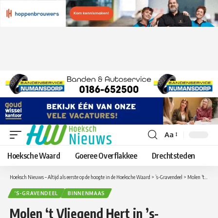
Aa
Lettergrootte
aanpassen
Hoeksche Waard
Goeree Overflakkee
Drechtsteden
Hoeksch Nieuws – Altijd als eerste op de hoogte in de Hoeksche Waard
>
’s-Gravendeel
>
Molen ‘t Vliegend Hert in ’s-Gravendeel gaat weer draaien
’S-GRAVENDEEL
BINNENMAAS
Molen ‘t Vliegend Hert in ’s-