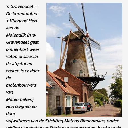
’s-Gravendeel –
De korenmolen
’t Vliegend Hert
aan de
Molendijk in ’s-
Gravendeel gaat
binnenkort weer
volop draaien.In
de afgelopen
weken is er door
de
molenbouwers
van
Molenmakerij
Herrewijnen en
door
vrijwilligers van de Stichting Molens Binnenmaas, onder
leiding van molenaar Floris van Hoogstraten, hard aan de