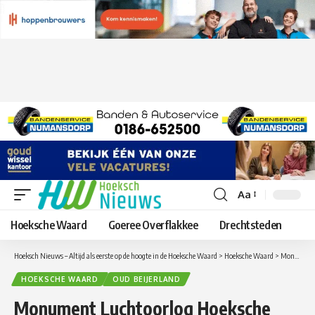
Aa
Lettergrootte
aanpassen
Hoeksche Waard
Goeree Overflakkee
Drechtsteden
Hoeksch Nieuws – Altijd als eerste op de hoogte in de Hoeksche Waard
>
Hoeksche Waard
>
Monument Luchtoorlog Hoeksche Waard is weer schoon
HOEKSCHE WAARD
OUD BEIJERLAND
Monument Luchtoorlog Hoeksche