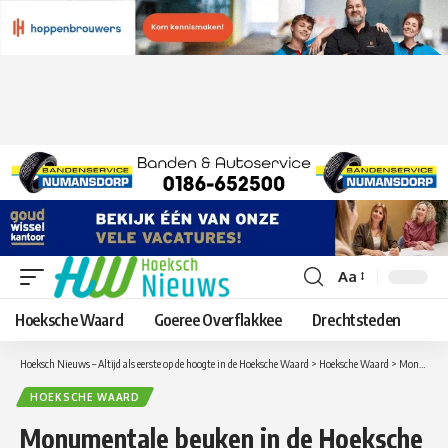
Aa
Lettergrootte
aanpassen
Hoeksche Waard
Goeree Overflakkee
Drechtsteden
Hoeksch Nieuws – Altijd als eerste op de hoogte in de Hoeksche Waard
>
Hoeksche Waard
>
Monumentale beuken in de Hoeksche Waard gaan volgend jaar meedoen met boomverkiezing
HOEKSCHE WAARD
Monumentale beuken in de Hoeksche