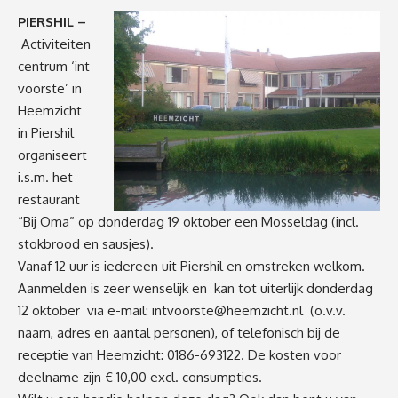
PIERSHIL –
Activiteiten
centrum ‘int
voorste’ in
Heemzicht
in Piershil
organiseert
i.s.m. het
restaurant
“Bij Oma” op donderdag 19 oktober een Mosseldag (incl.
stokbrood en sausjes).
Vanaf 12 uur is iedereen uit Piershil en omstreken welkom.
Aanmelden is zeer wenselijk en kan tot uiterlijk donderdag
12 oktober via e-mail:
intvoorste@heemzicht.nl
(o.v.v.
naam, adres en aantal personen), of telefonisch bij de
receptie van Heemzicht: 0186-693122. De kosten voor
deelname zijn € 10,00 excl. consumpties.