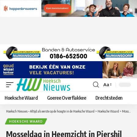
Aa
Lettergrootte
aanpassen
Hoeksche Waard
Goeree Overflakkee
Drechtsteden
Hoeksch Nieuws – Altijd als eerste op de hoogte in de Hoeksche Waard
>
Hoeksche Waard
>
Mosseldag in Heemzicht in Piershil
HOEKSCHE WAARD
Mosseldag in Heemzicht in Piershil