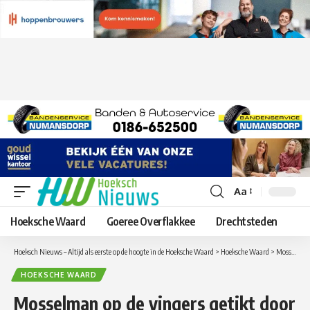
Aa
Lettergrootte
aanpassen
Hoeksche Waard
Goeree Overflakkee
Drechtsteden
Hoeksch Nieuws – Altijd als eerste op de hoogte in de Hoeksche Waard
>
Hoeksche Waard
>
Mosselman op de vingers getikt door Omgevingsdienst ZHZ vanwege overschrijden geluidsnormen
HOEKSCHE WAARD
Mosselman op de vingers getikt door