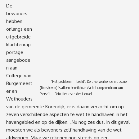
De
bewoners
hebben
onlangs een
uitgebreide
klachtenrap
portage
aangebode
n aan
College van
‘Het probleem in beeld’. De uiverwerkende industrie
Burgemeest
(linksboven) is alleen bereikbaar via het dorpscentrum van
er en
Piershil. – Foto Henk van der Heuvel
Wethouders
van de gemeente Korendijk, er is daarin verzocht om op
zeven verschillende aspecten te wet te handhaven in het
havengebied en op de dijken. ,,Nu nog zes dus. In dit geval
moesten we als bewoners zelf handhaving van de wet
afdwingen. Maar we rekenen nog steeds op een