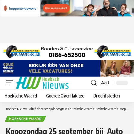
Aa
Lettergrootte
aanpassen
Hoeksche Waard
Goeree Overflakkee
Drechtsteden
Hoeksch Nieuws – Altijd als eerste op de hoogte in de Hoeksche Waard
>
Hoeksche Waard
>
Koopzondag 25 september bij Auto Indumij
HOEKSCHE WAARD
Koopzondag 25 september bij Auto