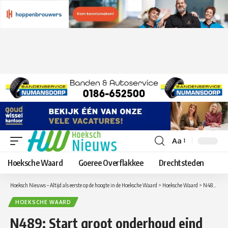
Aa
Lettergrootte
aanpassen
Hoeksche Waard
Goeree Overflakkee
Drechtsteden
Hoeksch Nieuws – Altijd als eerste op de hoogte in de Hoeksche Waard
>
Hoeksche Waard
>
N489: Start groot onderhoud eind september 2019, voorbereidende werkzaamheden zijn gestart
HOEKSCHE WAARD
N489: Start groot onderhoud eind