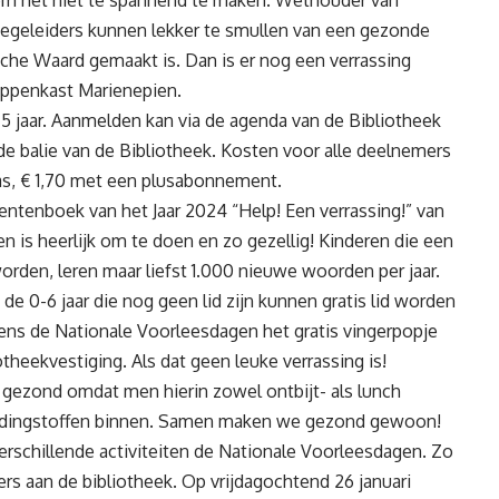
 om het niet te spannend te maken. Wethouder van
egeleiders kunnen lekker te smullen van een gezonde
he Waard gemaakt is. Dan is er nog een verrassing
oppenkast Marienepien.
t 5 jaar. Aanmelden kan via de agenda van de Bibliotheek
 balie van de Bibliotheek. Kosten voor alle deelnemers
pas, € 1,70 met een plusabonnement.
ntenboek van het Jaar 2024 “Help! Een verrassing!” van
n is heerlijk om te doen en zo gezellig! Kinderen die een
orden, leren maar liefst 1.000 nieuwe woorden per jaar.
e 0-6 jaar die nog geen lid zijn kunnen gratis lid worden
dens de Nationale Voorleesdagen het gratis vingerpopje
otheekvestiging. Als dat geen leuke verrassing is!
ezond omdat men hierin zowel ontbijt- als lunch
oedingstoffen binnen. Samen maken we gezond gewoon!
rschillende activiteiten de Nationale Voorleesdagen. Zo
ers aan de bibliotheek. Op vrijdagochtend 26 januari