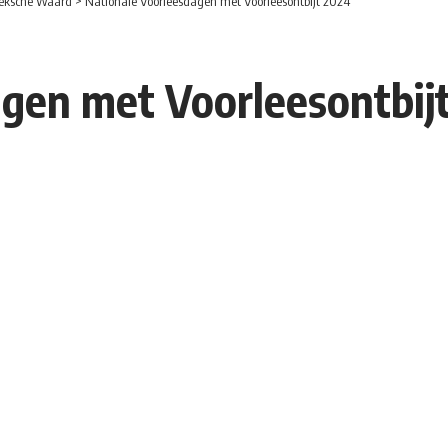
eksche Waard
>
Nationale Voorleesdagen met Voorleesontbijt 2024
agen met Voorleesontbij