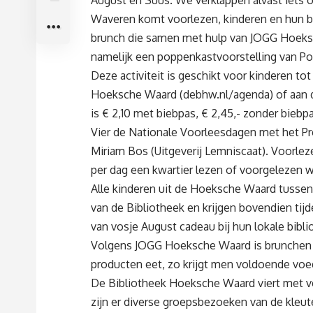
August en Suus. We verklappen alvast iets
Waveren komt voorlezen, kinderen en hun b
brunch die samen met hulp van JOGG Hoeksc
namelijk een poppenkastvoorstelling van P
Deze activiteit is geschikt voor kinderen to
Hoeksche Waard (debhw.nl/agenda) of aan de
is € 2,10 met biebpas, € 2,45,- zonder bieb
Vier de Nationale Voorleesdagen met het Pre
Miriam Bos (Uitgeverij Lemniscaat). Voorleze
per dag een kwartier lezen of voorgelezen w
Alle kinderen uit de Hoeksche Waard tussen d
van de Bibliotheek en krijgen bovendien tij
van vosje August cadeau bij hun lokale bibli
Volgens JOGG Hoeksche Waard is brunchen g
producten eet, zo krijgt men voldoende v
De Bibliotheek Hoeksche Waard viert met ve
zijn er diverse groepsbezoeken van de kleut