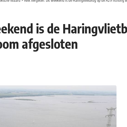
eksche Waard
>
Niet vergeten: Dit weekend is de Haringvlietbrug op de A29 richting
eekend is de Haringvliet
oom afgesloten