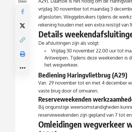
A29). Daartoe is het nodig om de Haringvlie
Delen
vrijdag 30 november tot maandag 3 decembe
afgesloten. Weggebruikers tijdens de werkz
rekening houden met een extra reistijd van 
Details weekendafsluiting
De afsluitingen zijn als volgt:
Vrijdag 30 november 22.00 uur tot ma
Antwerpen. Tijdens deze weekenden is de
het wegverkeer.
Bediening Haringvlietbrug (A29)
Van 29 november tot en met 4 december wo
vaste brug door of omvaren.
Reserveweekenden werkzaamheden
Bij ongunstige weersomstandigheden kunn
reserveweekenden zijn gepland van 7 tot en
Omleidingen wegverkeer w