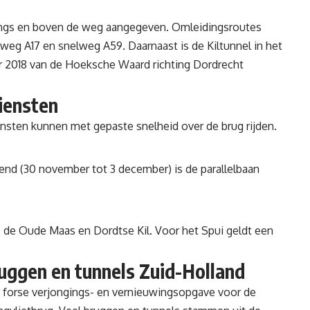
angs en boven de weg aangegeven. Omleidingsroutes
lweg A17
en
snelweg A59
. Daarnaast is de Kiltunnel in het
 2018 van de Hoeksche Waard richting Dordrecht
iensten
nsten kunnen met gepaste snelheid over de brug rijden.
d (30 november tot 3 december) is de parallelbaan
, de
Oude Maas
en
Dordtse Kil
. Voor het Spui geldt een
uggen en tunnels Zuid-Holland
n
forse verjongings- en vernieuwingsopgave voor de