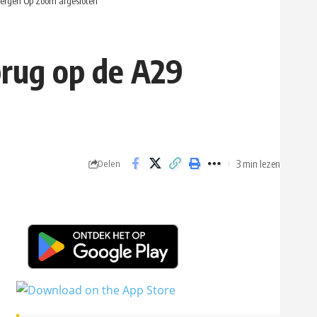
 Bergen Op Zoom afgesloten
brug op de A29
3 min lezen
Delen