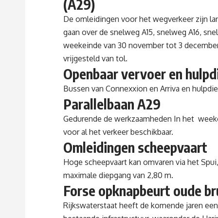
(A29)
De omleidingen voor het wegverkeer zijn l
gaan over de
snelweg A15
,
snelweg A16
,
sne
weekeinde van 30 november tot 3 december
vrijgesteld van tol.
Openbaar vervoer en hulpd
Bussen van Connexxion en Arriva en hulpdie
Parallelbaan A29
Gedurende de werkzaamheden In het weeken
voor al het verkeer beschikbaar.
Omleidingen scheepvaart
Hoge scheepvaart kan omvaren via het
Spui
maximale diepgang van 2,80 m.
Forse opknapbeurt oude br
Rijkswaterstaat heeft de komende jaren ee