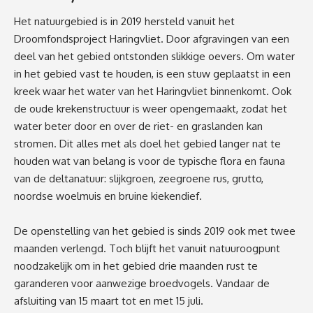
Het natuurgebied is in 2019 hersteld
vanuit het
Droomfondsproject Haringvliet
.
Door afgravingen v
an een
deel van het gebied
ontstonden
slikkige
oevers. Om water
in het gebied vast te houden, is een stuw geplaatst in een
kreek waar het water van het Haringvliet binnenkomt. Ook
de oude krekenstructuur is weer opengemaakt
,
zodat het
water beter door en over
de
riet- en graslanden kan
stromen. Dit alles met als doel het gebied langer nat te
houden
wat
van belang
is
voor de typische flora en fauna
van de deltanatuur: slijkgroen, zeegroene rus, grutto,
noordse woelmuis en bruine kiekendief.
De
openstelling van het gebied
is sinds 2019
ook met twee
maanden verlengd. Toch blijft het vanuit natuuroogpunt
noodzakelijk om in het gebied drie maanden rust te
garanderen voor
aanwezige broedvogels
. Vandaar de
afsluiting van 15 maart tot en met 15 juli.