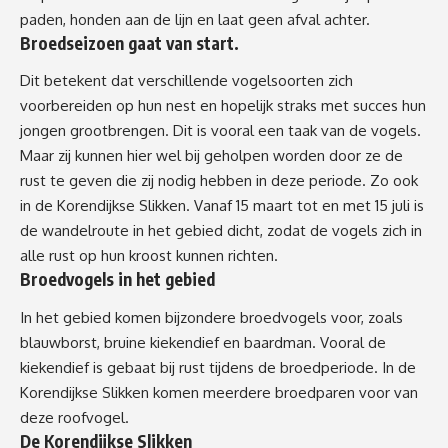
paden, honden aan de lijn en laat geen afval achter.
Broedseizoen gaat van start.
Dit betekent dat verschillende vogelsoorten zich
voorbereiden op hun nest en hopelijk straks met succes
hun
jongen
grootbrengen
. D
it is vooral
een taak van
de vogels.
Maar
zij kunnen hier wel bij geholpen worden
door ze
de
rust te geven die zij nodig hebben in deze periode.
Zo ook
in
de
Korendijkse
Slikken. Vanaf 15 maart tot en met 15 juli
is
de wandelroute in het gebied
dicht
, zodat de vogels
zich
in
alle rust op hun kroost kunnen richten.
Broedvogels in het gebied
In h
et gebied
komen bijzondere broedvogels voor
, zoals
blauwborst, bruine kiekendief en baardman. Vooral de
kiekendief is gebaat bij rust
tijdens de broedperiode. In de
Korendijkse
S
likken komen meerdere broedparen voor van
deze roofvogel.
De
Korendijkse
Slikken