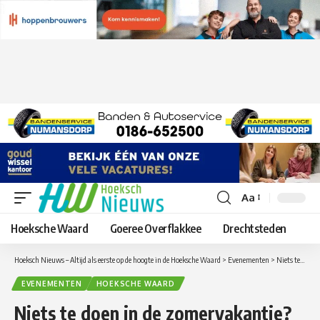
Aa
Lettergrootte
aanpassen
Hoeksche Waard
Goeree Overflakkee
Drechtsteden
Hoeksch Nieuws – Altijd als eerste op de hoogte in de Hoeksche Waard
>
Evenementen
>
Niets te doen in de zomervakantie? echt wel, Speurtochten en kindermiddag in Museum Hoeksche Waard
EVENEMENTEN
HOEKSCHE WAARD
Niets te doen in de zomervakantie?