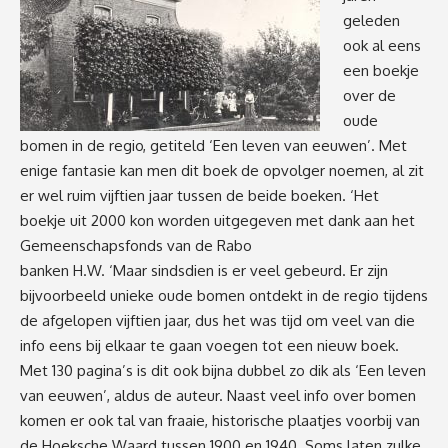
geleden
ook al eens
een boekje
over de
oude
bomen in de regio, getiteld ‘Een leven van eeuwen’. Met
enige fantasie kan men dit boek de opvolger noemen, al zit
er wel ruim vijftien jaar tussen de beide boeken. ‘Het
boekje uit 2000 kon worden uitgegeven met dank aan het
Gemeenschapsfonds van de Rabo
banken H.W. ‘Maar sindsdien is er veel gebeurd. Er zijn
bijvoorbeeld unieke oude bomen ontdekt in de regio tijdens
de afgelopen vijftien jaar, dus het was tijd om veel van die
info eens bij elkaar te gaan voegen tot een nieuw boek.
Met 130 pagina’s is dit ook bijna dubbel zo dik als ‘Een leven
van eeuwen’, aldus de auteur. Naast veel info over bomen
komen er ook tal van fraaie, historische plaatjes voorbij van
de Hoeksche Waard tussen 1900 en 1940. Soms laten zulke