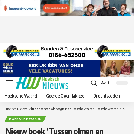
Aa
Lettergrootte
aanpassen
Hoeksche Waard
Goeree Overflakkee
Drechtsteden
Hoeksch Nieuws – Altijd als eerste op de hoogte in de Hoeksche Waard
>
Hoeksche Waard
>
Nieuw boek ‘Tussen olmen en knotten’ beschrijft ‘groene erfenis’
HOEKSCHE WAARD
Nieuw boek ‘Tussen olmen en