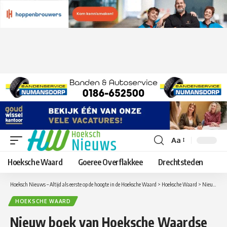
Aa
Lettergrootte
aanpassen
Hoeksche Waard
Goeree Overflakkee
Drechtsteden
Hoeksch Nieuws – Altijd als eerste op de hoogte in de Hoeksche Waard
>
Hoeksche Waard
>
Nieuw boek van Hoeksche Waardse schrijver Arie Pieters: Weerzien met de wederopbouw
HOEKSCHE WAARD
Nieuw boek van Hoeksche Waardse