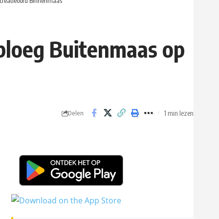
creatieoord Binnenmaas
loeg Buitenmaas op
1 min lezen
Delen