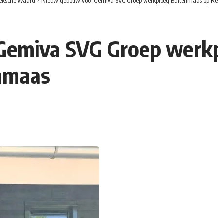
eksche Waard
>
Nieuw gebouw voor Gemiva SVG Groep werkploeg Buitenmaas op Re
Gemiva SVG Groep werkp
nmaas