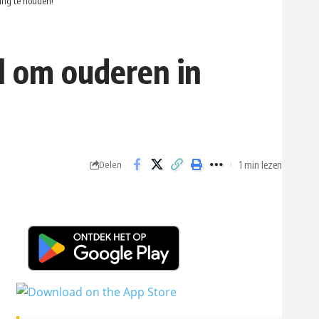
ing te houden!
l om ouderen in
1 min lezen
Delen