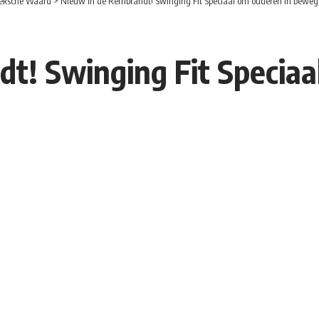
eksche Waard
>
Nieuw in de Rembrandt! Swinging Fit Speciaal om ouderen in beweg
t! Swinging Fit Speciaa