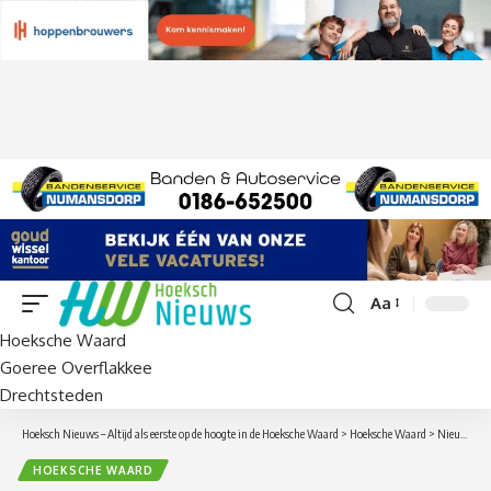
Aa
Lettergrootte
Hoeksche Waard
aanpassen
Goeree Overflakkee
Drechtsteden
Hoeksch Nieuws – Altijd als eerste op de hoogte in de Hoeksche Waard
>
Hoeksche Waard
>
Nieuw menu Bres Kookt bekend: schuif deze zomer gezellig aan!
HOEKSCHE WAARD