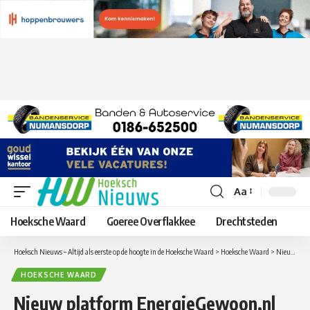
Aa
Lettergrootte
aanpassen
Hoeksche Waard
Goeree Overflakkee
Drechtsteden
Hoeksch Nieuws – Altijd als eerste op de hoogte in de Hoeksche Waard
>
Hoeksche Waard
>
Nieuw platform EnergieGewoon.nl helpt inwoners met energie besparen
HOEKSCHE WAARD
Nieuw platform EnergieGewoon.nl