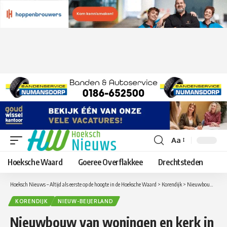
Aa
Lettergrootte
aanpassen
Hoeksche Waard
Goeree Overflakkee
Drechtsteden
Hoeksch Nieuws – Altijd als eerste op de hoogte in de Hoeksche Waard
>
Korendijk
>
Nieuwbouw van woningen en kerk in Nieuw-Beijerland vanuit de lucht te zien
KORENDIJK
NIEUW-BEIJERLAND
Nieuwbouw van woningen en kerk in