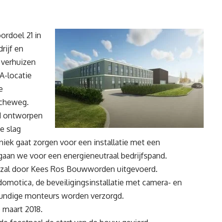
ordoel 21 in
rijf en
 verhuizen
A-locatie
e
scheweg.
d ontworpen
de slag
niek
gaat zorgen voor een installatie met een
n we voor een energieneutraal bedrijfspand.
 zal door
Kees Ros Bouw
worden uitgevoerd.
domotica, de beveiligingsinstallatie met camera- en
kundige
monteurs
worden verzorgd.
 maart 2018.