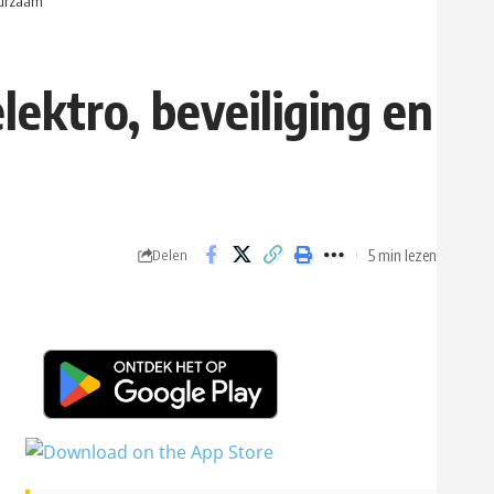
duurzaam
lektro, beveiliging en
5 min lezen
Delen