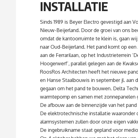
INSTALLATIE
Sinds 1989 is Beyer Electro gevestigd aan Vo
Nieuw-Beijerland. Door de groei van ons bed
omdat de kantoorruimte te klein is, gaan wij
naar Oud-Beijerland. Het pand komt op een 
aan de Ferrarilaan, op het Industrieterrein ‘D
Hoogerwerf’, parallel gelegen aan de Kwak
RoosRos Architecten
heeft het nieuwe pan
en
Hanse Staalbouw
is in september jl. aan 
gegaan om het pand te bouwen.
Delta Tech
warmtepomp en samen met zonnepanelen gaa
De afbouw aan de binnenzijde van het pand
De elektrotechnische installatie waaronder 
alarmsystemen zullen door onze eigen vak
De ingebruikname staat gepland voor medio