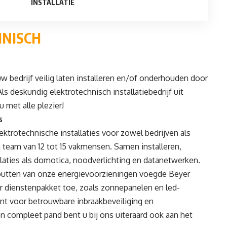
INSTALLATIE
HNISCH
j uw bedrijf veilig laten installeren en/of onderhouden door
s deskundig elektrotechnisch installatiebedrijf uit
 met alle plezier!
s
ektrotechnische installaties voor zowel bedrijven als
n team van 12 tot 15 vakmensen. Samen installeren,
laties als
domotica
,
noodverlichting
en
datanetwerken
.
tputten van onze energievoorzieningen voegde Beyer
ar dienstenpakket toe, zoals
zonnepanelen
en
led-
rant voor betrouwbare
inbraakbeveiliging
en
een compleet pand bent u bij ons uiteraard ook aan het