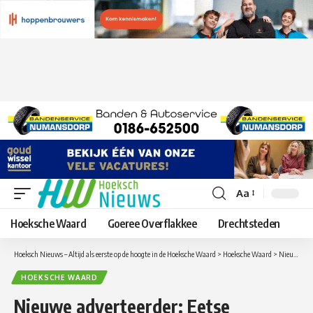
Aa
Lettergrootte
aanpassen
Hoeksche Waard
Goeree Overflakkee
Drechtsteden
Hoeksch Nieuws – Altijd als eerste op de hoogte in de Hoeksche Waard
>
Hoeksche Waard
>
Nieuwe adverteerder: Eetse Hoeksche Waard – Ook tijdens de Paasdagen geopend voor afhalen
HOEKSCHE WAARD
Nieuwe adverteerder: Eetse