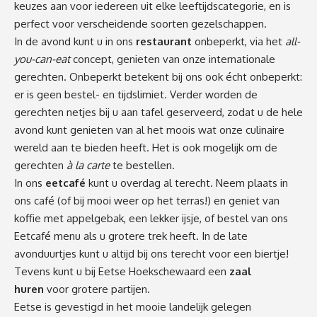
keuzes aan voor iedereen uit elke leeftijdscategorie, en is
perfect voor verscheidende soorten gezelschappen.
In de avond kunt u in ons
restaurant
onbeperkt, via het
all-
you-can-eat
concept, genieten van onze internationale
gerechten. Onbeperkt betekent bij ons ook écht onbeperkt:
er is geen bestel- en tijdslimiet. Verder worden de
gerechten netjes bij u aan tafel geserveerd, zodat u de hele
avond kunt genieten van al het moois wat onze culinaire
wereld aan te bieden heeft. Het is ook mogelijk om de
gerechten
à la carte
te bestellen.
In ons
eetcafé
kunt u overdag al terecht. Neem plaats in
ons café (of bij mooi weer op het terras!) en geniet van
koffie met appelgebak, een lekker ijsje, of bestel van ons
Eetcafé menu als u grotere trek heeft. In de late
avonduurtjes kunt u altijd bij ons terecht voor een biertje!
Tevens kunt u bij Eetse Hoekschewaard een
zaal
huren
voor grotere partijen.
Eetse is gevestigd in het mooie landelijk gelegen