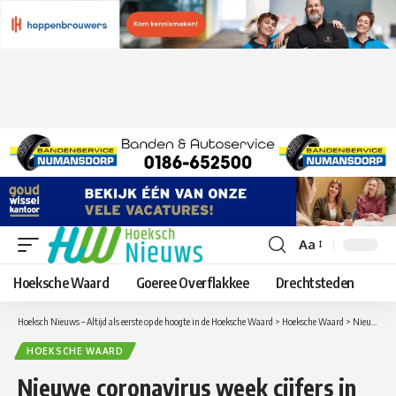
Aa
Lettergrootte
aanpassen
Hoeksche Waard
Goeree Overflakkee
Drechtsteden
Hoeksch Nieuws – Altijd als eerste op de hoogte in de Hoeksche Waard
>
Hoeksche Waard
>
Nieuwe coronavirus week cijfers in de Hoeksche Waard van 23 maart tot 30 maart, Coronacijfers in het rood; sterke stijging besmettingen
HOEKSCHE WAARD
Nieuwe coronavirus week cijfers in