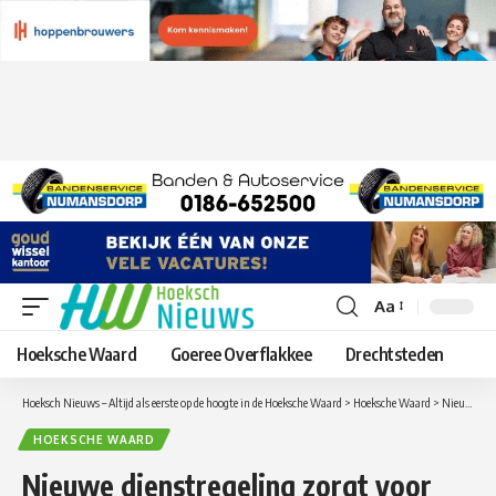
Aa
Lettergrootte
aanpassen
Hoeksche Waard
Goeree Overflakkee
Drechtsteden
Hoeksch Nieuws – Altijd als eerste op de hoogte in de Hoeksche Waard
>
Hoeksche Waard
>
Nieuwe dienstregeling zorgt voor betere busverbinding Hoeksche Waard en Goeree-Overflakkee
HOEKSCHE WAARD
Nieuwe dienstregeling zorgt voor