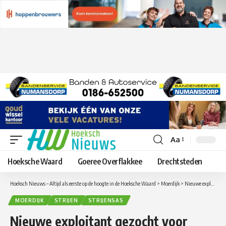
Aa
Lettergrootte
aanpassen
Hoeksche Waard
Goeree Overflakkee
Drechtsteden
Hoeksch Nieuws – Altijd als eerste op de hoogte in de Hoeksche Waard
>
Moerdijk
>
Nieuwe exploitant gezocht voor deltapontje tussen Strijensas en Moerdijk
MOERDIJK
STRIJEN
STRIJENSAS
Nieuwe exploitant gezocht voor