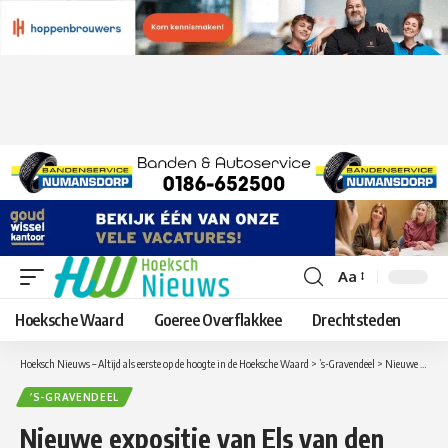
Aa
Lettergrootte
aanpassen
Hoeksche Waard
Goeree Overflakkee
Drechtsteden
Hoeksch Nieuws – Altijd als eerste op de hoogte in de Hoeksche Waard
>
’s-Gravendeel
>
Nieuwe expositie van Els van den Boogaard in ’t Weegje
’S-GRAVENDEEL
Nieuwe expositie van Els van den