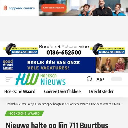
Aa
Lettergrootte
aanpassen
Hoeksche Waard
Goeree Overflakkee
Drechtsteden
Hoeksch Nieuws – Altijd als eerste op de hoogte in de Hoeksche Waard
>
Hoeksche Waard
>
Nieuwe halte op lijn 711 Buurtbus Hoeksche Waard West
HOEKSCHE WAARD
Nieuwe halte op lijn 711 Buurtbus