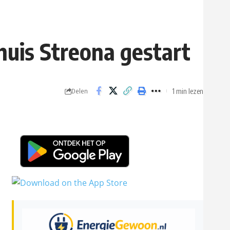
uis Streona gestart
1 min lezen
Delen