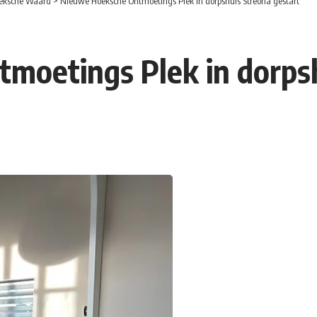
eksche Waard
>
Nieuwe Hoeksche Ontmoetings Plek in dorpshuis Streona gestart
moetings Plek in dorpsh