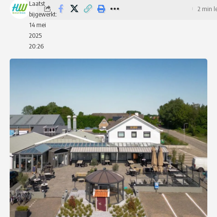
Laatst
2 min l
bijgewerkt:
14 mei
2025
20:26