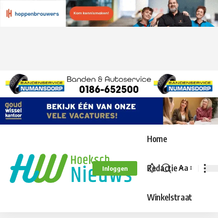
Home
Redactie
Aa
Inloggen
Lettergroo
aanpassen
Winkelstraat