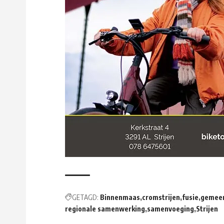
GETAGD:
Binnenmaas
cromstrijen
fusie
gemeen
regionale samenwerking
samenvoeging
Strijen