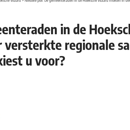
eksche Waard
>
Nieuwe poll: De gemeenteraden in de Hoeksche Waard moeten in december kie
eenteraden in de Hoeks
 versterkte regionale 
iest u voor?