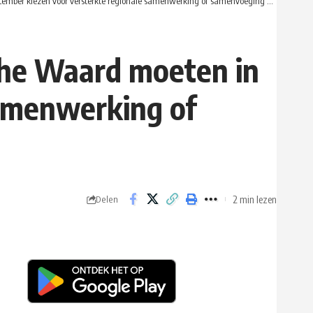
zen voor versterkte regionale samenwerking of samenvoeging waar kiest u voor?
che Waard moeten in
samenwerking of
2 min lezen
Delen