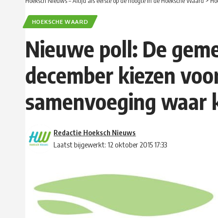
Hoeksch Nieuws – Altijd als eerste op de hoogte in de Hoeksche Waard
>
Ho
HOEKSCHE WAARD
Nieuwe poll: De gem
december kiezen voor
samenvoeging waar k
Redactie Hoeksch Nieuws
Laatst bijgewerkt: 12 oktober 2015 17:33