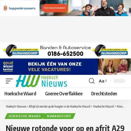
Aa
Lettergrootte
aanpassen
Hoeksche Waard
Goeree Overflakkee
Drechtsteden
Hoeksch Nieuws – Altijd als eerste op de hoogte in de Hoeksche Waard
>
Hoeksche Waard
>
Nieuwe rotonde voor op en afrit A29 bij Numansdorp
HOEKSCHE WAARD
NUMANSDORP
Nieuwe rotonde voor op en afrit A29