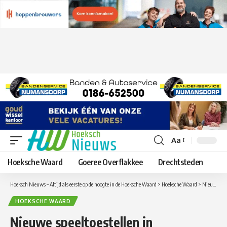
Aa
Lettergrootte
aanpassen
Hoeksche Waard
Goeree Overflakkee
Drechtsteden
Hoeksch Nieuws – Altijd als eerste op de hoogte in de Hoeksche Waard
>
Hoeksche Waard
>
Nieuwe speeltoestellen in buurtschap Schenkeldijk zorgen voor veel plezier
HOEKSCHE WAARD
Nieuwe speeltoestellen in