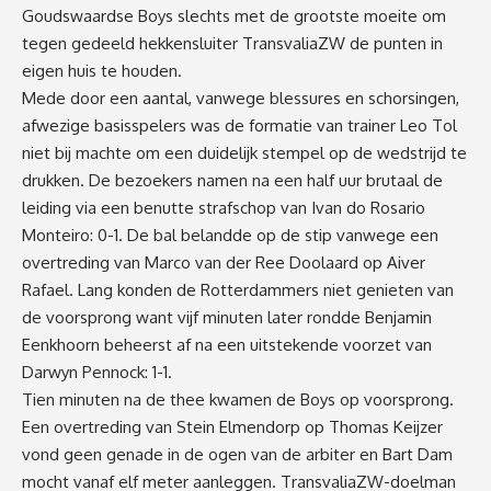
Goudswaardse Boys slechts met de grootste moeite om
tegen gedeeld hekkensluiter TransvaliaZW de punten in
eigen huis te houden.
Mede door een aantal, vanwege blessures en schorsingen,
afwezige basisspelers was de formatie van trainer Leo Tol
niet bij machte om een duidelijk stempel op de wedstrijd te
drukken. De bezoekers namen na een half uur brutaal de
leiding via een benutte strafschop van Ivan do Rosario
Monteiro: 0-1. De bal belandde op de stip vanwege een
overtreding van Marco van der Ree Doolaard op Aiver
Rafael. Lang konden de Rotterdammers niet genieten van
de voorsprong want vijf minuten later rondde Benjamin
Eenkhoorn beheerst af na een uitstekende voorzet van
Darwyn Pennock: 1-1.
Tien minuten na de thee kwamen de Boys op voorsprong.
Een overtreding van Stein Elmendorp op Thomas Keijzer
vond geen genade in de ogen van de arbiter en Bart Dam
mocht vanaf elf meter aanleggen. TransvaliaZW-doelman