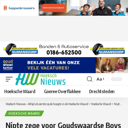
Aa
Lettergrootte
aanpassen
Hoeksche Waard
Goeree Overflakkee
Drechtsteden
Hoeksch Nieuws – Altijd als eerste op de hoogte in de Hoeksche Waard
>
Hoeksche Waard
>
Nipte zege voor Goudswaardse Boys op TransvaliaZW
HOEKSCHE WAARD
Nipte zege voor Goudswaardse Boys