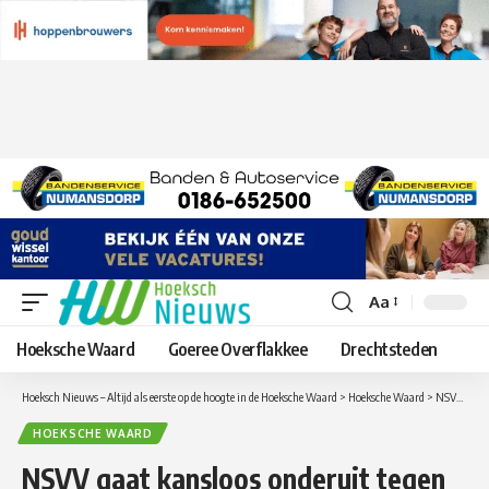
Aa
Lettergrootte
aanpassen
Hoeksche Waard
Goeree Overflakkee
Drechtsteden
Hoeksch Nieuws – Altijd als eerste op de hoogte in de Hoeksche Waard
>
Hoeksche Waard
>
NSVV gaat kansloos onderuit tegen Oranje Wit
HOEKSCHE WAARD
NSVV gaat kansloos onderuit tegen