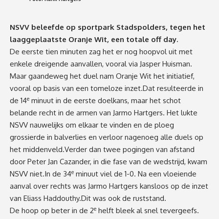
NSVV beleefde op sportpark Stadspolders, tegen het
laaggeplaatste Oranje Wit, een totale off day.
De eerste tien minuten zag het er nog hoopvol uit met
enkele dreigende aanvallen, vooral via Jasper Huisman.
Maar gaandeweg het duel nam Oranje Wit het initiatief,
vooral op basis van een tomeloze inzet.Dat resulteerde in
e
de 14
minuut in de eerste doelkans, maar het schot
belande recht in de armen van Jarmo Hartgers. Het lukte
NSVV nauwelijks om elkaar te vinden en de ploeg
grossierde in balverlies en verloor nagenoeg alle duels op
het middenveld.Verder dan twee pogingen van afstand
door Peter Jan Cazander, in die fase van de wedstrijd, kwam
e
NSVV niet.In de 34
minuut viel de 1-0. Na een vloeiende
aanval over rechts was Jarmo Hartgers kansloos op de inzet
van Eliass Haddouthy.Dit was ook de ruststand.
e
De hoop op beter in de 2
helft bleek al snel tevergeefs.