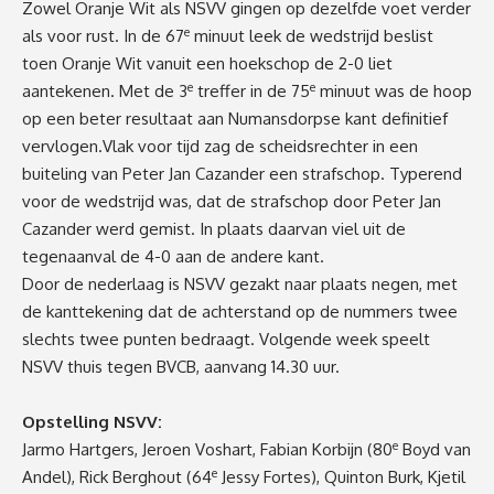
Zowel Oranje Wit als NSVV gingen op dezelfde voet verder
e
als voor rust. In de 67
minuut leek de wedstrijd beslist
toen Oranje Wit vanuit een hoekschop de 2-0 liet
e
e
aantekenen. Met de 3
treffer in de 75
minuut was de hoop
op een beter resultaat aan Numansdorpse kant definitief
vervlogen.Vlak voor tijd zag de scheidsrechter in een
buiteling van Peter Jan Cazander een strafschop. Typerend
voor de wedstrijd was, dat de strafschop door Peter Jan
Cazander werd gemist. In plaats daarvan viel uit de
tegenaanval de 4-0 aan de andere kant.
Door de nederlaag is NSVV gezakt naar plaats negen, met
de kanttekening dat de achterstand op de nummers twee
slechts twee punten bedraagt. Volgende week speelt
NSVV thuis tegen BVCB, aanvang 14.30 uur.
Opstelling NSVV:
e
Jarmo Hartgers, Jeroen Voshart, Fabian Korbijn (80
Boyd van
e
Andel), Rick Berghout (64
Jessy Fortes), Quinton Burk, Kjetil