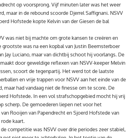
endrecht op voorsprong. Vijf minuten later was het weer
erd, maar in de rebound scoorde Djerrel Saffignani. NSVV
oerd Hofstede kopte Kelvin van der Giesen de bal
V was niet bij machte om grote kansen te creëren en
e grootste was na een kopbal van Justin Beemsterboer
 Jay Luciano, maar van dichtbij schoot hij voorlangs. De
emaakt door geweldige reflexen van NSVV-keeper Melvin
issen, scoort de tegenpartij. Het werd tot de laatste
erballen en vrije trappen voor NSVV aan het einde van de
d, maar had vandaag niet de finesse om te score. De
oerd Hofstede. In een vol strafschopgebied mocht hij vrij
t op scherp. De gemoederen liepen net voor het
el van Rooijen van Papendrecht en Sjoerd Hofstede van
rode kaart.
de competitie was NSVV over drie periodes zeer stabiel,
 net niet meer te achterhalen. In het toetje van de