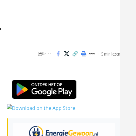
r
5 min lezen
Delen