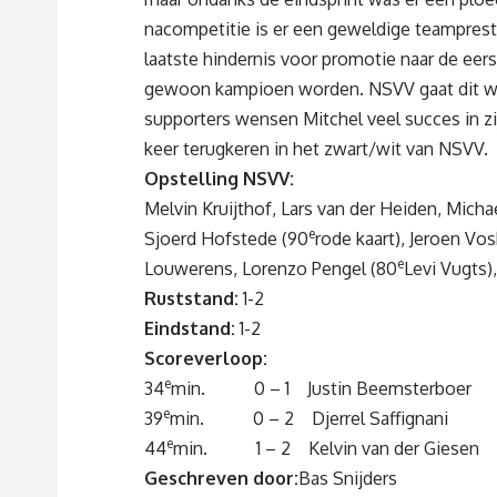
nacompetitie is er een geweldige teamprest
laatste hindernis voor promotie naar de eers
gewoon kampioen worden. NSVV gaat dit w
supporters wensen Mitchel veel succes in zi
keer terugkeren in het zwart/wit van NSVV.
Opstelling NSVV:
Melvin Kruijthof, Lars van der Heiden, Mich
e
Sjoerd Hofstede (90
rode kaart), Jeroen Vos
e
Louwerens, Lorenzo Pengel (80
Levi Vugts)
Ruststand:
1-2
Eindstand:
1-2
Scoreverloop:
e
34
min. 0 – 1 Justin Beemsterboer
e
39
min. 0 – 2 Djerrel Saffignani
e
44
min. 1 – 2 Kelvin van der Giesen
Geschreven door:
Bas Snijders