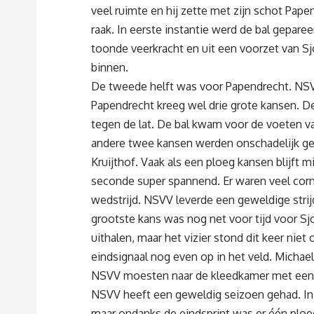
veel ruimte en hij zette met zijn schot Pap
raak. In eerste instantie werd de bal gepare
toonde veerkracht en uit een voorzet van Sj
binnen.
De tweede helft was voor Papendrecht. NSV
Papendrecht kreeg wel drie grote kansen. D
tegen de lat. De bal kwam voor de voeten van
andere twee kansen werden onschadelijk g
Kruijthof. Vaak als een ploeg kansen blijft m
seconde super spannend. Er waren veel corn
wedstrijd. NSVV leverde een geweldige strij
grootste kans was nog net voor tijd voor Sj
uithalen, maar het vizier stond dit keer nie
eindsignaal nog even op in het veld. Micha
NSVV moesten naar de kleedkamer met een 
NSVV heeft een geweldig seizoen gehad. In 
maar ondanks de eindsprint was er één ploeg