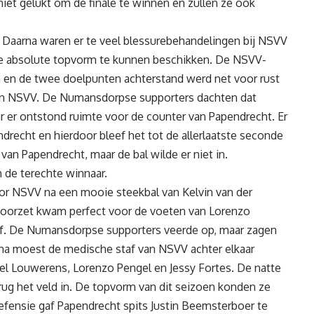
iet gelukt om de finale te winnen en zullen ze ook
 Daarna waren er te veel blessurebehandelingen bij NSVV
r de absolute topvorm te kunnen beschikken. De NSVV-
en en de twee doelpunten achterstand werd net voor rust
van NSVV. De Numansdorpse supporters dachten dat
 er ontstond ruimte voor de counter van Papendrecht. Er
recht en hierdoor bleef het tot de allerlaatste seconde
an Papendrecht, maar de bal wilde er niet in.
 de terechte winnaar.
oor NSVV na een mooie steekbal van Kelvin van der
 voorzet kwam perfect voor de voeten van Lorenzo
eef. De Numansdorpse supporters veerde op, maar zagen
arna moest de medische staf van NSVV achter elkaar
chel Louwerens, Lorenzo Pengel en Jessy Fortes. De natte
g het veld in. De topvorm van dit seizoen konden ze
fensie gaf Papendrecht spits Justin Beemsterboer te