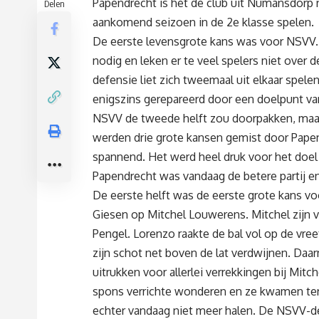
Papendrecht is het de club uit Numansdorp n
Delen
aankomend seizoen in de 2e klasse spelen.
De eerste levensgrote kans was voor NSVV.
nodig en leken er te veel spelers niet ove
defensie liet zich tweemaal uit elkaar spel
enigszins gerepareerd door een doelpunt 
NSVV de tweede helft zou doorpakken, maar
werden drie grote kansen gemist door Papend
spannend. Het werd heel druk voor het doel v
Papendrecht was vandaag de betere partij en
De eerste helft was de eerste grote kans v
Giesen op Mitchel Louwerens. Mitchel zijn
Pengel. Lorenzo raakte de bal vol op de vr
zijn schot net boven de lat verdwijnen. Da
uitrukken voor allerlei verrekkingen bij Mit
spons verrichte wonderen en ze kwamen teru
echter vandaag niet meer halen. De NSVV-de