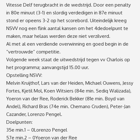
Vitesse Delf
terugbracht
in de wedstrijd
. D
oor een penalty
in 80
e
minuut
(
3-1
)
en slordig verdedigen in 87
e
minuut
stond er opeens
3-2
op het scorebord
.
Uiteindelijk
kr
ee
g
NSVV nog een flink aantal kan
s
en om het 4
de
doelpunt te
maken, maar helaas werden deze niet verzilverd.
Al met al een verdiende overwinning en goed begin in de
“vertrouwde”
competitie.
Volgende week sta
at de u
it
wedstrijd tegen vv Charlois
op
het programma
; aanvangstijd 15.00 uur
.
Opstelling NSVV
:
Melvin Kruijthof,
Lars van der Heiden,
Michael Ouwens,
Jessy
Fortes,
Kjetil Mol,
Koen Witsiers
(84
e
min
.
Sediq Walizada)
,
Yoeron van der Ree,
Roderick Bekker
(81
e
min
.
Boyd van
Andel)
,
Richard Bras
(74
e
min
.
Chemano Cruden)
,
Peter-Jan
Cazander,
Lorenzo Pengel.
Doelpunten:
35
e
min
.
1 – 0
Lorenzo Pengel
57
e
min
.
2 – 0
Yoeron van der Ree