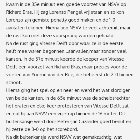
kwam
in
de
35
e
minuut een goed
e
voorzet van NSVV op
Richard Bras
. Hij zag
Lorenzo Pengel vrij staan en
zo kon
Lorenzo
zijn gemiste penalty goed ma
k
en
en de 1-0
aan
laten tekenen.
Hierna liep NSVV te veel achteruit
,
m
aar
de rust kon met deze voorsprong worden gehaald.
Na de rust ging Vitesse Delft door waar ze in de eerste
helft mee waren begonnen
…
aanvallen
,
maar zonder veel
kansen. In de 57
e
minuut keerde
de
keeper van Vitesse
Delft een voorzet van Richard Bras, maar precies voor de
voeten van Yoeron van der Ree, die beheerst de 2-0 binnen
schoot.
Hierna ging het spel op en neer en werd het wat slordig
er
van beide kanten. In de 65
e
minuut wa
s
de scheidsrechter
het
praten en elke keer prot
e
steren van Vitesse Delft zat
en gaf hij aan NSVV een vrij
e
trap binnen de 16 m
eter. D
it
buitenkansje werd d
oor
Peter-Jan Cazander goed benut en
hij
zet
te
de 3-0 op
het
scorebord.
Na dit buitenkansje
werd NSVV wat gemakzuchtig
,
wat