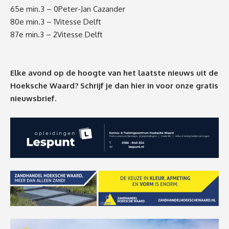
65
e
min
.
3 – 0
Peter-Jan Cazander
80
e
min
.
3 – 1
Vitesse Delft
87
e
min
.
3 – 2
Vitesse Delft
Elke avond op de hoogte van het laatste nieuws uit de
Hoeksche Waard? Schrijf je dan
hier
in voor onze gratis
nieuwsbrief.