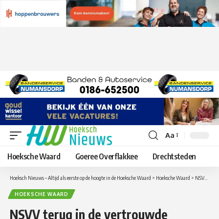
Aa
Lettergrootte
aanpassen
Hoeksche Waard
Goeree Overflakkee
Drechtsteden
Hoeksch Nieuws – Altijd als eerste op de hoogte in de Hoeksche Waard
>
Hoeksche Waard
>
NSVV terug in de vertrouwde competitie en start met overwinning op Vitesse Delft
HOEKSCHE WAARD
NSVV terug in de vertrouwde