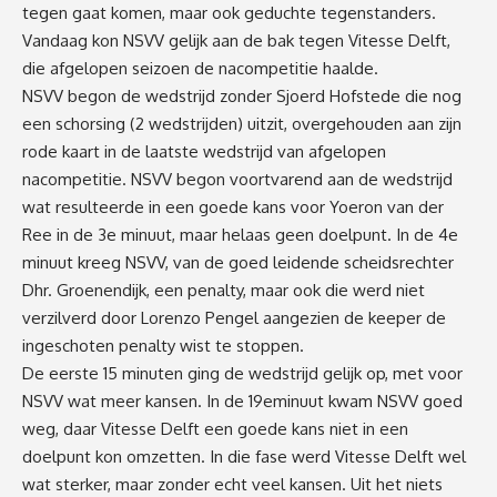
tegen gaat komen
,
maar ook geduchte tegenstanders
.
V
andaag
kon NSVV
gelijk aan de bak tegen Vitesse Delft
,
die afgelopen seizoen de nacompetitie haalde.
NSVV begon de wedstrijd zonder Sjoerd Hofstede die nog
een schorsing (2 wedstrijden) uitzit, overgehouden aan zijn
rode kaart in de laatste wedstrijd
van afgelopen
nacompetitie
. NSVV begon voortvarend aan de wedstrijd
wat resulteerde in een goede kans voor Yoeron van der
Ree
in de 3
e
minuut
, maar helaas geen doelpunt. In de 4
e
minuut kr
ee
g NSVV, van de goed leidende scheidsrechter
Dhr. Groenendijk
,
een penalty, maar ook die werd niet
verzilverd door Lorenzo Pengel aangezien de keeper de
ingeschoten penalty wist te stoppen.
De eerste 15 minuten ging de wedstrijd gelijk op, met voor
NSVV wat meer kansen
.
I
n de 19
e
minuut
kwam NSVV
goed
weg
,
daar Vitesse Delft een goede kans niet in
een
doel
punt
kon omzetten.
In die fase werd Vitesse Delft wel
wat sterker
,
maar zonder echt veel kansen. Uit het niets