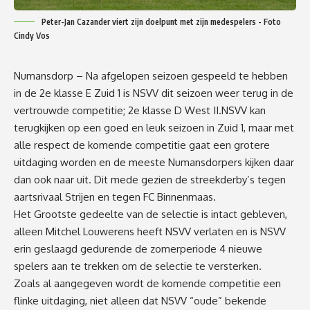
Peter-Jan Cazander viert zijn doelpunt met zijn medespelers - Foto
Cindy Vos
Numansdorp – Na afgelopen seizoen gespeeld te hebben
in
de 2
e
klasse
E
Zuid 1 is NSVV dit seizoen weer terug in de
vertrouwde competitie
; 2
e
klasse
D
West
II
.
NSVV k
an
terugkijken
op een goed en leuk
seizoen in Zuid 1, maar met
alle respect de komende competitie gaat een grotere
uitdaging worden en de meeste Numansdorpers kijken daar
dan ook
naar uit
. Dit
mede
gezien de
streekderby’s
tegen
aartsrivaal Strijen en tegen
FC
Binnenmaas.
Het Grootste gedeelte van de selectie is intact gebleven,
alleen Mitchel Louwerens heeft NSVV verlaten en is NSVV
erin
geslaagd gedurende de zomerperiode 4 nieuwe
spelers aan te trekken om
de
selectie te versterken.
Zoals al aangegeven wordt de komende competitie een
flinke uitdaging, niet alleen dat NSVV “oude”
bekende