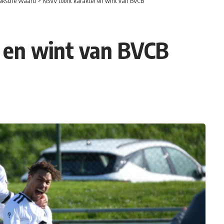
eksche Waard
>
NSVV toont karakter en wint van BVCB
 en wint van BVCB