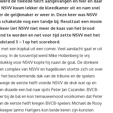
s werd de tweede helft aangevangen en hier en daar
. NSVV kwam lekker de kleedkamer uit en nam snel
ter de gelijkmaker er weer in. Deze keer was NSVV
 schakelde nog een tandje bij. Resultaat een mooie
 keer liet NSVV niet meer de kaas van het brood
end te worden en net voor tijd zette NSVV met het
ndstand 3 – 1 op het scorebord.
k met een kopbal uit een corner. Veel aandacht gaat er uit
oy. In de tussentijd werd Mike Hollenberg te vrij
Gelukkig voor NSVV kopte hij naast de goal. De donkere
t complex van NSVV en hagelbuien stortte zich uit over
r het beschermende dak van de tribune en de spelers
rwege de eerste helft voerde NSVV de druk wat op en
an draaide een bal naar spits Peter Jan Cazander. BVCB-
er bij de bal en kon ternauwernood voorkomen dat Peter
l van de eerste helft kregen BVCB-spelers Michael de Rooy
eeper Jarmo Hartgers kon beide keren zijn kunsten