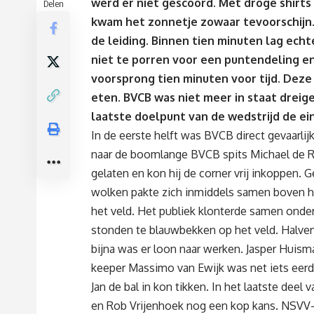
werd er niet gescoord. Met droge shirt
Delen
kwam het zonnetje zowaar tevoorschijn
de leiding. Binnen tien minuten lag ech
niet te porren voor een puntendeling en
voorsprong tien minuten voor tijd. Deze
eten. BVCB was niet meer in staat dreig
laatste doelpunt van de wedstrijd de ei
In de eerste helft was BVCB direct gevaarlij
naar de boomlange BVCB spits Michael de Ro
gelaten en kon hij de corner vrij inkoppen. 
wolken pakte zich inmiddels samen boven he
het veld. Het publiek klonterde samen onde
stonden te blauwbekken op het veld. Halve
bijna was er loon naar werken. Jasper Huism
keeper Massimo van Ewijk was net iets eerd
Jan de bal in kon tikken. In het laatste dee
en Rob Vrijenhoek nog een kop kans. NSVV-k