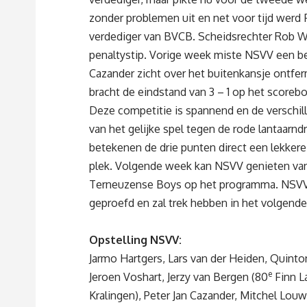
zonder problemen uit en net voor tijd werd
verdediger van BVCB. Scheidsrechter Rob W
penaltystip. Vorige week miste NSVV een bel
Cazander zicht over het buitenkansje ontfer
bracht de eindstand van 3 – 1 op het scoreb
Deze competitie is spannend en de verschille
van het gelijke spel tegen de rode lantaarnd
betekenen de drie punten direct een lekkere 
plek. Volgende week kan NSVV genieten van 
Terneuzense Boys op het programma. NSVV h
geproefd en zal trek hebben in het volgende
Opstelling NSVV:
Jarmo Hartgers, Lars van der Heiden, Quinto
e
Jeroen Voshart, Jerzy van Bergen (80
Finn L
Kralingen), Peter Jan Cazander, Mitchel Lou