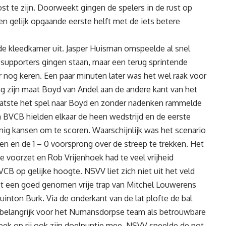
st te zijn. Doorweekt gingen de spelers in de rust op
n gelijk opgaande eerste helft met de iets betere
 kleedkamer uit. Jasper Huisman omspeelde al snel
pporters gingen staan, maar een terug sprintende
 nog keren. Een paar minuten later was het wel raak voor
ijn maat Boyd van Andel aan de andere kant van het
laatste het spel naar Boyd en zonder nadenken rammelde
BVCB hielden elkaar de heen wedstrijd en de eerste
nig kansen om te scoren. Waarschijnlijk was het scenario
 en de 1 – 0 voorsprong over de streep te trekken. Het
 voorzet en Rob Vrijenhoek had te veel vrijheid
B op gelijke hoogte. NSVV liet zich niet uit het veld
het een goed genomen vrije trap van Mitchel Louwerens
inton Burk. Via de onderkant van de lat plofte de bal
er belangrijk voor het Numansdorpse team als betrouwbare
eek op rij ook zijn doelpuntje mee. NSVV speelde de pot