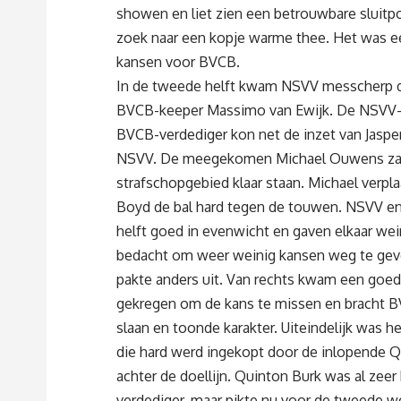
showen en liet zien een betrouwbare sluitpo
zoek naar een kopje warme thee. Het was ee
kansen voor BVCB.
In de tweede helft kwam NSVV messcherp de
BVCB-keeper Massimo van Ewijk. De NSVV-su
BVCB-verdediger kon net de inzet van Jasper
NSVV. De meegekomen Michael Ouwens zag z
strafschopgebied klaar staan. Michael verp
Boyd de bal hard tegen de touwen. NSVV en 
helft goed in evenwicht en gaven elkaar wei
bedacht om weer weinig kansen weg te geven
pakte anders uit. Van rechts kwam een goede
gekregen om de kans te missen en bracht BVC
slaan en toonde karakter. Uiteindelijk was 
die hard werd ingekopt door de inlopende Qu
achter de doellijn. Quinton Burk was al ze
verdediger, maar pikte nu voor de tweede w