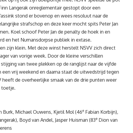
 Finn Langerak onreglementair gestopt door een
assink stond er bovenop en wees resoluut naar de
angrijke strafschop en deze keer mocht spits Peter Jan
men. Koel schoof Peter Jan de penalty de hoek in en
ord en het Numansdorpse publiek in extase.
n zijn klein. Met deze winst herstelt NSVV zich direct
rager van vorige week. Door de kleine verschillen
stijging van twee plekken op de ranglijst naar de vijfde
een vrij weekend en daarna staat de uitwedstrijd tegen
eeft de overheerlijke smaak van de drie punten weer
 toetje.
e
n Burk, Michael Ouwens, Kjetil Mol (46
Fabian Korbijn),
e
angerak), Boyd van Andel, Jasper Huisman (83
Dion van
werens