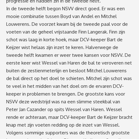
progressie en hadden zin in de tweede helft.
In de tweede helft begon NSVV direct goed. Er was een
mooie combinatie tussen Boyd van Andel en Mitchel
Louwerens. De voorzet kwam bij de tweede paal voor de
voeten van de geheel vrijstaande Finn Langerak. Finn zijn
schot was laag in korte hoek, maar DCV-keeper Bart de
Keijzer wist helaas zijn inzet te keren. Halverwege de
tweede helft kwamen er weer twee kansen voor NSVV. De
eerste keer wist Wessel van Haren de bal te veroveren net
buiten de zestienmeterlijn en besloot Mitchel Louwerens
de bal direct op het doel te schieten. Mitchel zijn schot was
te veel in het midden van het doel om de ervaren DCV-
keeper in problemen te brengen. De grootste kans voor
NSVV deze wedstrijd was na een slimme steekbal van
Peter Jan Cazander op spits Wessel van Haren. Wessel
rende er achteraan, maar DCV-keeper Bart de Keijzer bracht
knap met zijn voeten redding op de inzet van Wessel.
Volgens sommige supporters was de theoretisch grootste