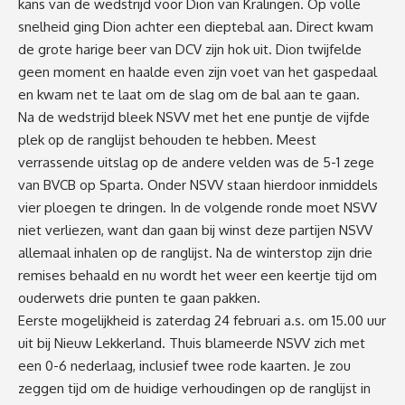
kans van de wedstrijd voor Dion van Kralingen. Op volle
snelheid ging Dion achter een dieptebal aan. Direct kwam
de grote harige beer van DCV zijn hok uit. Dion twijfelde
geen moment en haalde even zijn voet van het gaspedaal
en kwam net te laat om de slag om de bal aan te gaan.
Na de wedstrijd bleek NSVV met het ene puntje de vijfde
plek op de ranglijst behouden te hebben. Meest
verrassende uitslag op de andere velden was de 5-1 zege
van BVCB op Sparta. Onder NSVV staan hierdoor inmiddels
vier ploegen te dringen. In de volgende ronde moet NSVV
niet verliezen, want dan gaan bij winst deze partijen NSVV
allemaal inhalen op de ranglijst. Na de winterstop zijn drie
remises behaald en nu wordt het weer een keertje tijd om
ouderwets drie punten te gaan pakken.
Eerste mogelijkheid is zaterdag 24 februari a.s. om 15.00 uur
uit bij Nieuw Lekkerland. Thuis blameerde NSVV zich met
een 0-6 nederlaag, inclusief twee rode kaarten. Je zou
zeggen tijd om de huidige verhoudingen op de ranglijst in