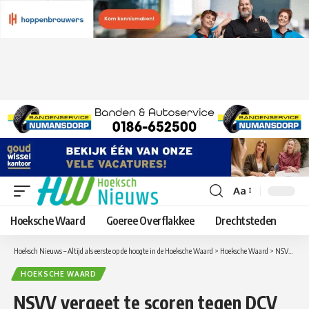
Aa
Lettergrootte
aanpassen
Hoeksche Waard
Goeree Overflakkee
Drechtsteden
Hoeksch Nieuws – Altijd als eerste op de hoogte in de Hoeksche Waard
>
Hoeksche Waard
>
NSVV vergeet te scoren tegen DCV
HOEKSCHE WAARD
NSVV vergeet te scoren tegen DCV