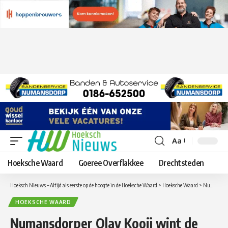
Aa
Lettergrootte
aanpassen
Hoeksche Waard
Goeree Overflakkee
Drechtsteden
Hoeksch Nieuws – Altijd als eerste op de hoogte in de Hoeksche Waard
>
Hoeksche Waard
>
Numansdorper Olav Kooij wint de internationale klassieker Omloop van noordwest Overijssel
HOEKSCHE WAARD
Numansdorper Olav Kooij wint de