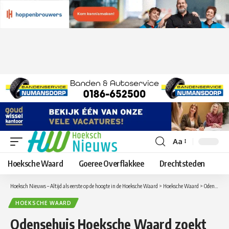
Aa
Lettergrootte
aanpassen
Hoeksche Waard
Goeree Overflakkee
Drechtsteden
Hoeksch Nieuws – Altijd als eerste op de hoogte in de Hoeksche Waard
>
Hoeksche Waard
>
Odensehuis Hoeksche Waard zoekt gastvrouwen- en heren
HOEKSCHE WAARD
Odensehuis Hoeksche Waard zoekt