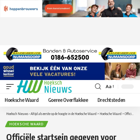
Aa
Lettergrootte
aanpassen
Hoeksche Waard
Goeree Overflakkee
Drechtsteden
Hoeksch Nieuws – Altijd als eerste op de hoogte in de Hoeksche Waard
>
Hoeksche Waard
>
Officiële startsein gegeven voor bouw van 53 woningen op de plek van het voormalige Tuinwereld Oud-Beijerland
HOEKSCHE WAARD
Officiële startsein gegeven voor