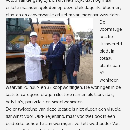
volop aan de gang zijn. En uit niets blijkt dat nog maar
enkele maanden geleden op deze plek dagelijks bloemen,
planten en aanverwante artikelen van eigenaar wisselden.
De
voormalige
locatie
Tuinwereld
biedt in
totaal
plaats aan
53
woningen,
waarvan 20 huur- en 33 koopwoningen. De woningen in de
laatste categorie dragen illustere namen als laanvilla’s,
hofvilla’s, parkvilla’s en singelwoningen.
De ontwikkeling van deze locatie is niet alleen een visuele
aanwinst voor Oud-Beijerland, maar voorziet ook in een
duidelijke behoefte aan woningen, vertelt wethouder Van