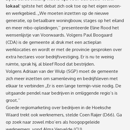
lokaal’
spitste het debat zich ook toe op het eigen woon-
en werkgebied. ,,We moeten inzetten op de nieuwe
generatie, op betaalbare woningbouw, stages op het eiland
en meer mbo-opleidingen,’’ presenteerde Eline Rood het
wensenlijstje van Voorwaards. Volgens Paul Boogaard
(CDA) is de gemeente al druk met een actieplan
werklocaties en wordt er met de provincie gesproken over
extra hectares voor bedrijfsvestiging. Er is nu te weinig
ruimte, sprak hij, al bleef Rood dat bestrijden.
Volgens Adriaan van der Wulp (SGP) moet de gemeente
zich meer inzetten om samenleving en bedrijfsleven met
elkaar te verbinden ,,Er is een lange termijn-visie nodig. De
uitgaande pendel naar bedrijven in omliggende regio’s is
groot.’’
Goede regiomarketing over bedrijven in de Hoeksche
Waard trekt ook werknemers, stelde Coen Raijer (D66). Ga
op zoek naar zowel mbo’ers als hoogopgeleide
werknemers, vond Alma Vervelde (CU).