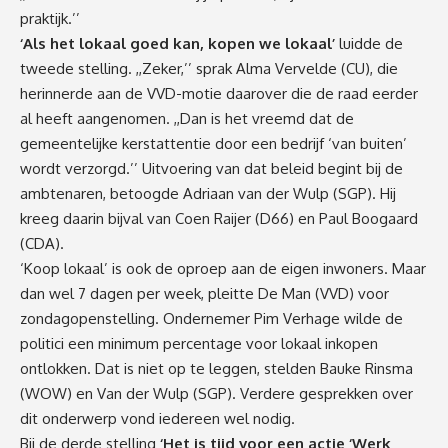
praktijk.’’
‘Als het lokaal goed kan, kopen we lokaal’
luidde de
tweede stelling. ,,Zeker,’’ sprak Alma Vervelde (CU), die
herinnerde aan de VVD-motie daarover die de raad eerder
al heeft aangenomen. ,,Dan is het vreemd dat de
gemeentelijke kerstattentie door een bedrijf ‘van buiten’
wordt verzorgd.’’ Uitvoering van dat beleid begint bij de
ambtenaren, betoogde Adriaan van der Wulp (SGP). Hij
kreeg daarin bijval van Coen Raijer (D66) en Paul Boogaard
(CDA).
‘Koop lokaal’ is ook de oproep aan de eigen inwoners. Maar
dan wel 7 dagen per week, pleitte De Man (VVD) voor
zondagopenstelling. Ondernemer Pim Verhage wilde de
politici een minimum percentage voor lokaal inkopen
ontlokken. Dat is niet op te leggen, stelden Bauke Rinsma
(WOW) en Van der Wulp (SGP). Verdere gesprekken over
dit onderwerp vond iedereen wel nodig.
Bij de derde stelling
‘Het is tijd voor een actie ‘Werk