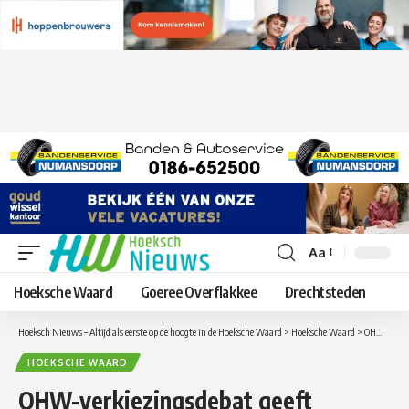
Aa
Lettergrootte
aanpassen
Hoeksche Waard
Goeree Overflakkee
Drechtsteden
Hoeksch Nieuws – Altijd als eerste op de hoogte in de Hoeksche Waard
>
Hoeksche Waard
>
OHW-verkiezingsdebat geeft ondernemers en politiek ruimte voor ideeën en begrip
HOEKSCHE WAARD
OHW-verkiezingsdebat geeft