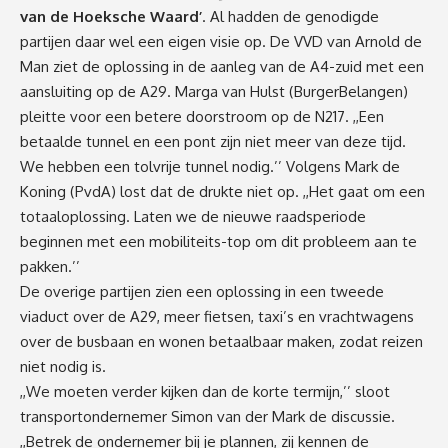
van de Hoeksche Waard’
. Al hadden de genodigde
partijen daar wel een eigen visie op. De VVD van Arnold de
Man ziet de oplossing in de aanleg van de A4-zuid met een
aansluiting op de A29. Marga van Hulst (BurgerBelangen)
pleitte voor een betere doorstroom op de N217. ,,Een
betaalde tunnel en een pont zijn niet meer van deze tijd.
We hebben een tolvrije tunnel nodig.’’ Volgens Mark de
Koning (PvdA) lost dat de drukte niet op. ,,Het gaat om een
totaaloplossing. Laten we de nieuwe raadsperiode
beginnen met een mobiliteits-top om dit probleem aan te
pakken.’’
De overige partijen zien een oplossing in een tweede
viaduct over de A29, meer fietsen, taxi’s en vrachtwagens
over de busbaan en wonen betaalbaar maken, zodat reizen
niet nodig is.
,,We moeten verder kijken dan de korte termijn,’’ sloot
transportondernemer Simon van der Mark de discussie.
,,Betrek de ondernemer bij je plannen, zij kennen de