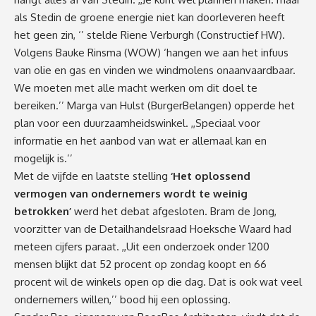
als Stedin de groene energie niet kan doorleveren heeft
het geen zin, ‘’ stelde Riene Verburgh (Constructief HW).
Volgens Bauke Rinsma (WOW) ‘hangen we aan het infuus
van olie en gas en vinden we windmolens onaanvaardbaar.
We moeten met alle macht werken om dit doel te
bereiken.’’ Marga van Hulst (BurgerBelangen) opperde het
plan voor een duurzaamheidswinkel. ,,Speciaal voor
informatie en het aanbod van wat er allemaal kan en
mogelijk is.’’
Met de vijfde en laatste stelling
‘Het oplossend
vermogen van ondernemers wordt te weinig
betrokken’
werd het debat afgesloten. Bram de Jong,
voorzitter van de Detailhandelsraad Hoeksche Waard had
meteen cijfers paraat. ,,Uit een onderzoek onder 1200
mensen blijkt dat 52 procent op zondag koopt en 66
procent wil de winkels open op die dag. Dat is ook wat veel
ondernemers willen,’’ bood hij een oplossing.