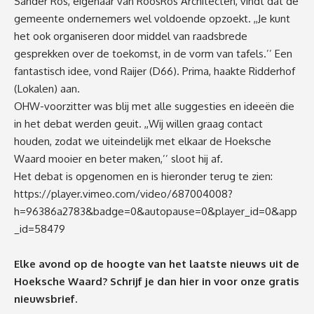
Sander Ros, eigenaar van RoosRos Architecten, vindt dat de
gemeente ondernemers wel voldoende opzoekt. ,,Je kunt
het ook organiseren door middel van raadsbrede
gesprekken over de toekomst, in de vorm van tafels.’’ Een
fantastisch idee, vond Raijer (D66). Prima, haakte Ridderhof
(Lokalen) aan.
OHW-voorzitter was blij met alle suggesties en ideeën die
in het debat werden geuit. ,,Wij willen graag contact
houden, zodat we uiteindelijk met elkaar de Hoeksche
Waard mooier en beter maken,’’ sloot hij af.
Het debat is opgenomen en is hieronder terug te zien:
https://player.vimeo.com/video/687004008?
h=96386a2783&badge=0&autopause=0&player_id=0&app
_id=58479
Elke avond op de hoogte van het laatste nieuws uit de
Hoeksche Waard? Schrijf je dan
hier
in voor onze gratis
nieuwsbrief.