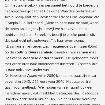
Om het grote tekort aan personeel het hoofd te bieden, is
het noodzakelijk dat het Hoeksche Waardse bedrijfsleven
zich duidelijk laat zien, adviseerde Frances Pas, eigenaar van
OIympia Oud-Beijerland. ,,Mensen gaan naar de stad, waar
de lonen ook hoger zijn, terwijl we hier zoveel mooie
bedrijven hebben. Spreek als bedrijf je unieke punten uit,
dat gaat echt iets opleveren,’’ is haar overtuiging.
,,Daar kun je niet tegen zijn,’’ reageerde Coen Raijer (D66)
op de stelling
‘Duurzaamheid bereiken we samen met
Hoeksche Waardse ondernemers’
. ,,De gemeente moet
met grote oren naar ondernemers luisteren.’’ ChristenUnie
is daar ook voorstander van.
De Hoeksche Waard wil in 2050 klimaatneutraal zijn, maar
liever al in 2040. D66 kiest voor 2040. Niet alle partijen
gaan voor snelheid. ,,We mogen van een sprint ook een
marathon maken, dat maakt het betaalbaarder,’’ betoogde
Brandon Ridderhof (Lokalen HW). Volgens Riene Verburgh
hangt alles af van Stedin. ,,Je kunt wel plannen maken. maar