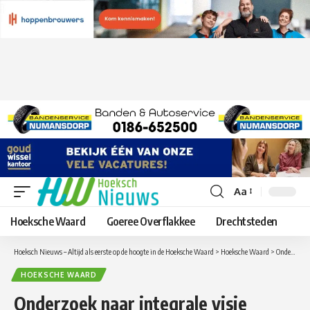
Aa
Lettergrootte
aanpassen
Hoeksche Waard
Goeree Overflakkee
Drechtsteden
Hoeksch Nieuws – Altijd als eerste op de hoogte in de Hoeksche Waard
>
Hoeksche Waard
>
Onderzoek naar integrale visie Polder Buitenzomerlanden weerszijden van de Heinenoordtunnel
HOEKSCHE WAARD
Onderzoek naar integrale visie