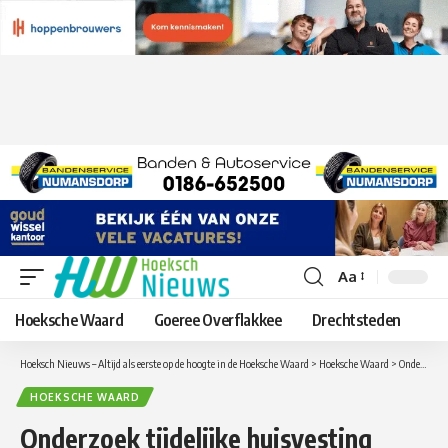
Aa
Lettergrootte
aanpassen
Hoeksche Waard
Goeree Overflakkee
Drechtsteden
Hoeksch Nieuws – Altijd als eerste op de hoogte in de Hoeksche Waard
>
Hoeksche Waard
>
Onderzoek tijdelijke huisvesting woningzoekenden in de Hoeksche Waard
HOEKSCHE WAARD
Onderzoek tijdelijke huisvesting