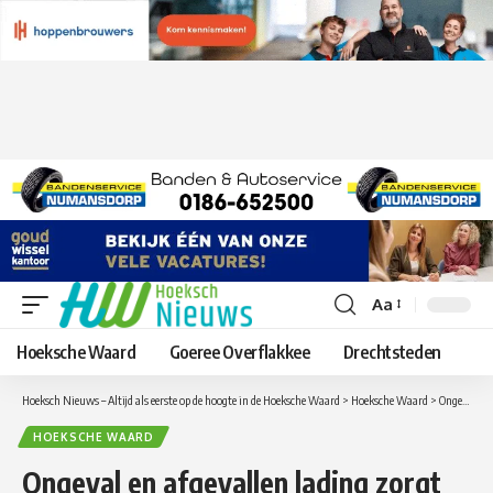
Aa
Lettergrootte
aanpassen
Hoeksche Waard
Goeree Overflakkee
Drechtsteden
Hoeksch Nieuws – Altijd als eerste op de hoogte in de Hoeksche Waard
>
Hoeksche Waard
>
Ongeval en afgevallen lading zorgt voor verkeerschaos op de A29
HOEKSCHE WAARD
Ongeval en afgevallen lading zorgt