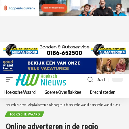
Aa
Lettergrootte
aanpassen
Hoeksche Waard
Goeree Overflakkee
Drechtsteden
Hoeksch Nieuws – Altijd als eerste op de hoogte in de Hoeksche Waard
>
Hoeksche Waard
>
Online adverteren in de regio Hoeksche Waard, Goeree-Overflakkee en Drechtsteden
HOEKSCHE WAARD
Online adverteren in de regio